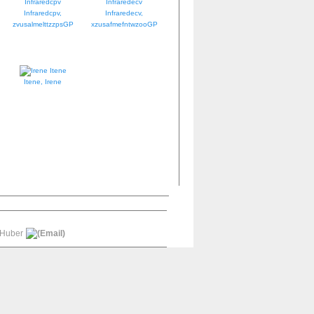
Infraredcpv,
Infraredecv,
zvusalmelttzzpsGP
xzusafmefntwzooGP
Itene, Irene
 Huber