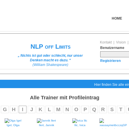
HOME
Kontakt
|
Vision
NLP off Limits
Benutzername
„ Nichts ist gut oder schlecht, nur unser
Denken macht es dazu. “
Registrieren
(William Shakespeare)
Hier finden Sie alle e
Alle Trainer mit Profileintrag
G
H
I
J
K
L
M
N
O
P
Q
R
S
T
Igel, Olga
Ilert, Jannik
Ilic, Ivica