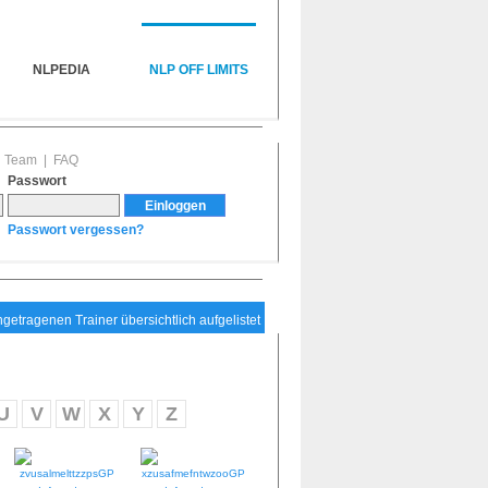
NLPEDIA
NLP OFF LIMITS
|
Team
|
FAQ
Passwort
Passwort vergessen?
ingetragenen Trainer übersichtlich aufgelistet
U
V
W
X
Y
Z