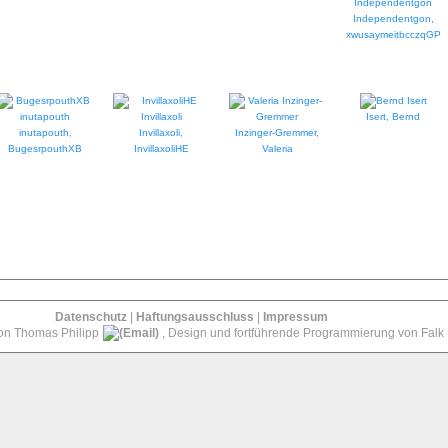
Independentgon,
xwusaymeitbcczqGP
Isert, Bernd
inutapouth,
Invillaxoli,
Inzinger-Gremmer,
BugesrpouthXB
InvillaxoliHE
Valeria
Datenschutz
|
Haftungsausschluss
|
Impressum
von Thomas Philipp
, Design und fortführende Programmierung von Falk