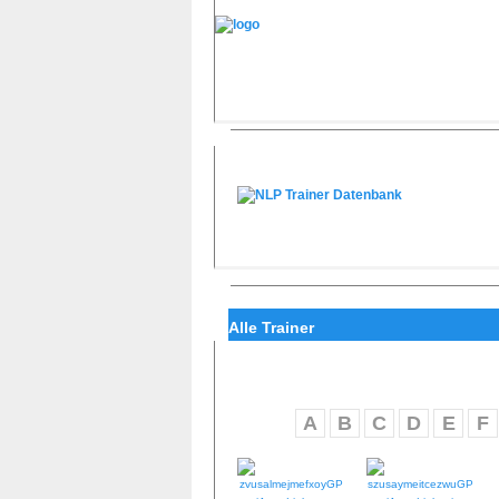
Alle Trainer
A
B
C
D
E
F