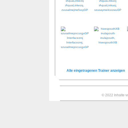
iAquaLinkezq,
iAquaLinkuoj,
zvusalmejmefxoyGP
szusaymeitcezwuGP
inulapouth,
Interfacezmj,
hivespouthXB
szusafmepncuxgxGP
Alle eingetragenen Trainer anzeigen
© 2022 Inhalte 