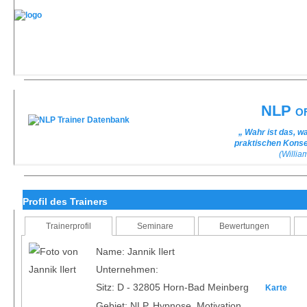
NLP of
„ Wahr ist das, w
praktischen Kons
(Willi
Profil des Trainers
Trainerprofil
Seminare
Bewertungen
Name: Jannik Ilert
Unternehmen:
Sitz: D - 32805 Horn-Bad Meinberg
Karte
Gebiet: NLP, Hypnose, Motivation,...