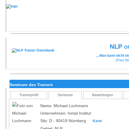
NLP of
„ Man kann nicht n
(Paul W
Seminare des Trainers
Trainerprofil
Seminare
Bewertungen
Name: Michael Lochmann
Unternehmen: Inntal Institut
Sitz: D - 90419 Nürnberg
Karte
Gebiet: NLP