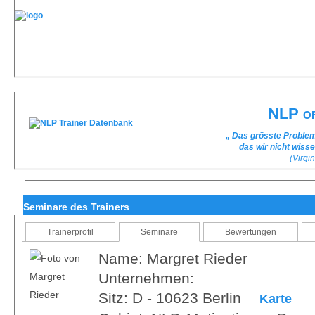
NLP of
„ Das grösste Problem
das wir nicht wiss
(Virgin
Seminare des Trainers
Trainerprofil
Seminare
Bewertungen
Name: Margret Rieder
Unternehmen:
Sitz: D - 10623 Berlin
Karte