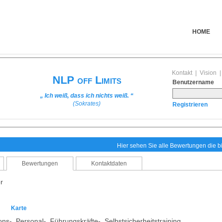
HOME
Kontakt
|
Vision
NLP off Limits
Benutzername
„ Ich weiß, dass ich nichts weiß. “
(Sokrates)
Registrieren
Hier sehen Sie alle Bewertungen die 
Bewertungen
Kontaktdaten
r
n
Karte
ons-, Personal-, Führungskräfte-, Selbstsicherheitstraining.