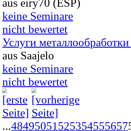
aus eiry70 (ESP)
keine Seminare
nicht bewertet
Услуги металлообработки
aus Saajelo
keine Seminare
nicht bewertet
...
48
49
50
51
52
53
54
55
56
57