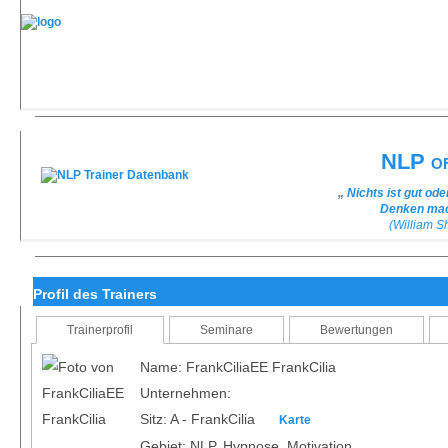
NLP of
„ Nichts ist gut od
Denken mach
(William 
Profil des Trainers
Trainerprofil
Seminare
Bewertungen
Name: FrankCiliaEE FrankCilia
Unternehmen:
Sitz: A - FrankCilia
Karte
Gebiet: NLP, Hypnose, Motivation,...