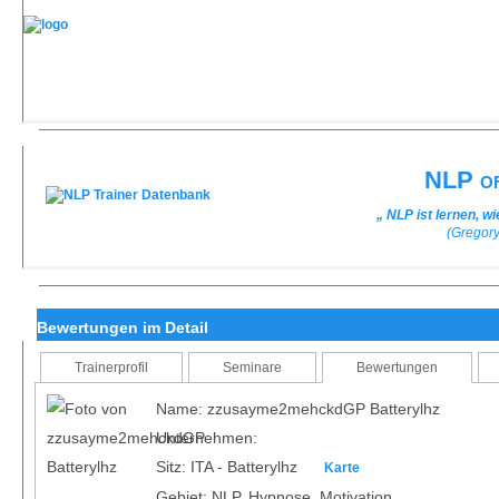
NLP of
„ NLP ist lernen, w
(Gregor
Bewertungen im Detail
Trainerprofil
Seminare
Bewertungen
Name: zzusayme2mehckdGP Batterylhz
Unternehmen:
Sitz: ITA - Batterylhz
Karte
Gebiet: NLP, Hypnose, Motivation,...