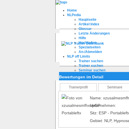
Home
NLPedia
Hauptseite
Artikel Index
Glossar
Letzte Änderungen
Hilfe
Hochladen
Spezialseiten
An-/Abmelden
NLP off Limits
Trainer suchen
Trainer suchen
Seminar suchen
Trainer bewerten
Bewertungen im Detail
Registrieren
FAQ
Trainerprofil
Seminare
Name: xzusalmesmfh
Unternehmen:
Sitz: ESP - Portablef
Gebiet: NLP, Hypnose,