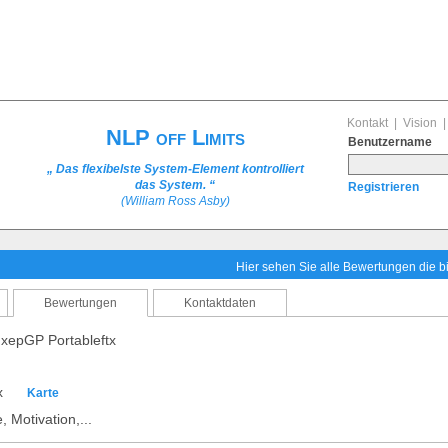
Kontakt
|
Vision
NLP off Limits
Benutzername
„ Das flexibelste System-Element kontrolliert
das System. “
Registrieren
(William Ross Asby)
Hier sehen Sie alle Bewertungen die 
Bewertungen
Kontaktdaten
xepGP Portableftx
tx
Karte
 Motivation,...