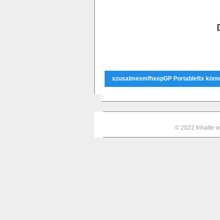
xzusalmesmfhxepGP Portableftx könne
© 2022 Inhalte 