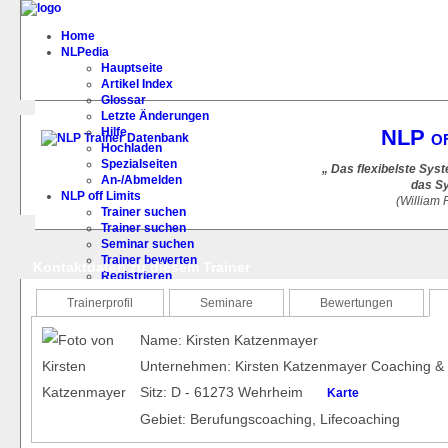
Home
NLPedia
Hauptseite
Artikel Index
Glossar
Letzte Änderungen
Hilfe
NLP of
Hochladen
Spezialseiten
„ Das flexibelste Sys
An-/Abmelden
das Sy
NLP off Limits
(William
Trainer suchen
Trainer suchen
Seminar suchen
Trainer bewerten
Kontaktdaten zu diesem Trainer
Registrieren
FAQ
Trainerprofil
Seminare
Bewertungen
Name: Kirsten Katzenmayer
Unternehmen: Kirsten Katzenmayer Coaching & 
Sitz: D - 61273 Wehrheim
Karte
Gebiet: Berufungscoaching, Lifecoaching