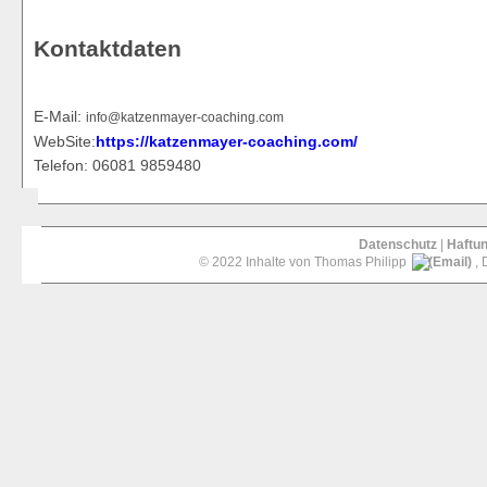
Kontaktdaten
E-Mail:
i
n
fo@
kat
ze
nmay
er-
c
o
a
chi
ng.c
o
m
WebSite:
https://katzenmayer-coaching.com/
Telefon: 06081 9859480
Datenschutz
|
Haftu
© 2022 Inhalte von Thomas Philipp
, 