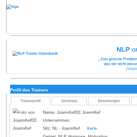
NLP of
„ Das grösste Problem
das wir nicht wiss
(Virgin
Profil des Trainers
Trainerprofil
Seminare
Bewertungen
Name: JoannKefEE JoannKef
Unternehmen:
Sitz: NL - JoannKef
Karte
Gebiet: NLP, Hypnose, Motivation,...