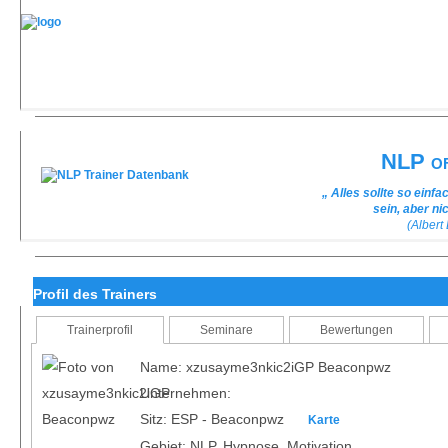
NLP of
„ Alles sollte so ein
sein, aber ni
(Albert
Profil des Trainers
Trainerprofil
Seminare
Bewertungen
Name: xzusayme3nkic2iGP Beaconpwz
Unternehmen:
Sitz: ESP - Beaconpwz
Karte
Gebiet: NLP, Hypnose, Motivation,...