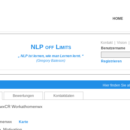
HOME
Kontakt
|
Vision
NLP off Limits
Benutzername
„ NLP ist lernen, wie man Lernen lernt. “
(Gregory Bateson)
Registrieren
Hier finden Sie al
Bewertungen
Kontaktdaten
nwxCR Workathomenwx
homenwx
Karte
 Motivation,...