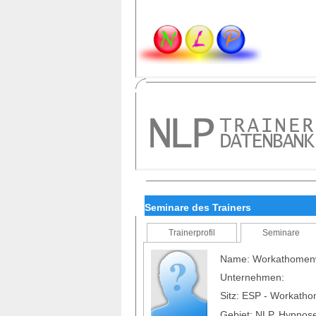
Seminare des Trainers
Trainerprofil
Seminare
Name: Workathome
Unternehmen:
Sitz: ESP - Workat
Gebiet: NLP, Hypnose,