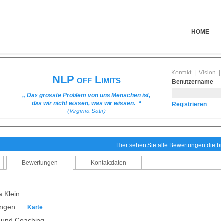
HOME
Kontakt
|
Vision
NLP off Limits
Benutzername
„ Das grösste Problem von uns Menschen ist,
das wir nicht wissen, was wir wissen. “
Registrieren
(Virginia Satir)
Hier sehen Sie alle Bewertungen die 
Bewertungen
Kontaktdaten
 Klein
lingen
Karte
g und Coaching