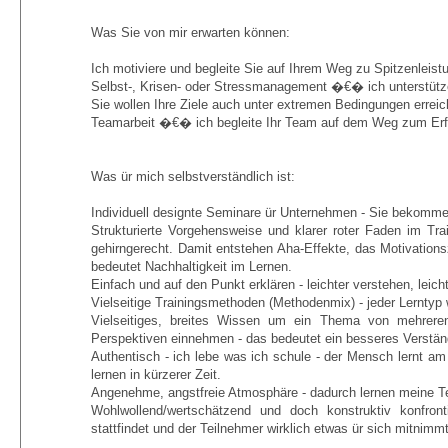
Was Sie von mir erwarten können:
Ich motiviere und begleite Sie auf Ihrem Weg zu Spitzenleist
Selbst-, Krisen- oder Stressmanagement �€� ich unterstütze
Sie wollen Ihre Ziele auch unter extremen Bedingungen erreich
Teamarbeit �€� ich begleite Ihr Team auf dem Weg zum Erf
Was ür mich selbstverständlich ist:
Individuell designte Seminare ür Unternehmen - Sie bekommen
Strukturierte Vorgehensweise und klarer roter Faden im Trai
gehirngerecht. Damit entstehen Aha-Effekte, das Motivationsz
bedeutet Nachhaltigkeit im Lernen.
Einfach und auf den Punkt erklären - leichter verstehen, leich
Vielseitige Trainingsmethoden (Methodenmix) - jeder Lernty
Vielseitiges, breites Wissen um ein Thema von mehrere
Perspektiven einnehmen - das bedeutet ein besseres Verständ
Authentisch - ich lebe was ich schule - der Mensch lernt am
lernen in kürzerer Zeit.
Angenehme, angstfreie Atmosphäre - dadurch lernen meine Te
Wohlwollend/wertschätzend und doch konstruktiv konfront
stattfindet und der Teilnehmer wirklich etwas ür sich mitnimmt