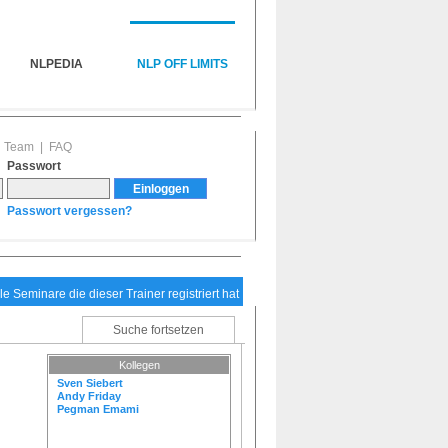
NLPEDIA
NLP OFF LIMITS
|
Team
|
FAQ
Passwort
Passwort vergessen?
le Seminare die dieser Trainer registriert hat
Suche fortsetzen
Kollegen
Sven Siebert
Andy Friday
Pegman Emami