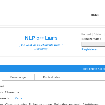
HOME
Kontakt
|
Vision
NLP off Limits
Benutzername
„ Ich weiß, dass ich nichts weiß. “
(Sokrates)
Registrieren
Hier finden Sie al
Bewertungen
Kontaktdaten
Awe
tic Charisma
abrueck
Karte
n, Körpersprache, Selbstvertrauen, Selbstbewusstsein, Verführung,