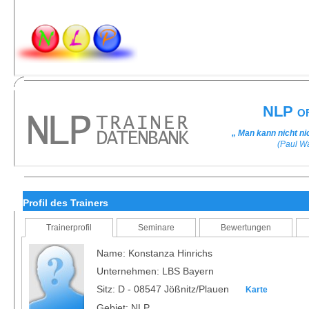
NLP of
„ Man kann nicht n
(Paul W
Profil des Trainers
Trainerprofil
Seminare
Bewertungen
Name: Konstanza Hinrichs
Unternehmen: LBS Bayern
Sitz: D - 08547 Jößnitz/Plauen
Karte
Gebiet: NLP