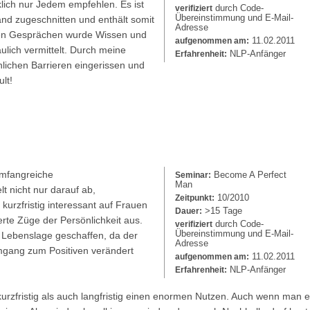
klich nur Jedem empfehlen. Es ist
durch Code-
verifiziert
Übereinstimmung und E-Mail-
and zugeschnitten und enthält somit
Adresse
eren Gesprächen wurde Wissen und
11.02.2011
aufgenommen am:
lich vermittelt. Durch meine
NLP-Anfänger
Erfahrenheit:
lichen Barrieren eingerissen und
lt!
umfangreiche
Become A Perfect
Seminar:
Man
lt nicht nur darauf ab,
10/2010
Zeitpunkt:
kurzfristig interessant auf Frauen
>15 Tage
Dauer:
rte Züge der Persönlichkeit aus.
durch Code-
verifiziert
Übereinstimmung und E-Mail-
er Lebenslage geschaffen, da der
Adresse
gang zum Positiven verändert
11.02.2011
aufgenommen am:
NLP-Anfänger
Erfahrenheit:
zfristig als auch langfristig einen enormen Nutzen. Auch wenn man ei