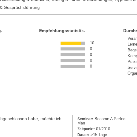
 & Gesprächsführung
g:
Empfehlungsstatistik:
Durchs
Verä
10
Lern
0
Bege
0
Komp
0
Prax
0
Serv
Organ
 abgeschlossen habe, möchte ich
Become A Perfect
Seminar:
Man
01/2010
Zeitpunkt:
>15 Tage
Dauer: