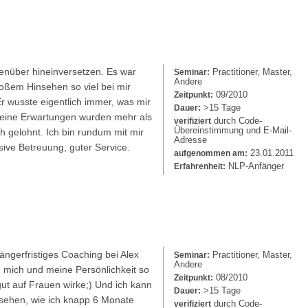
genüber hineinversetzen. Es war
Practitioner, Master,
Seminar:
Andere
loßem Hinsehen so viel bei mir
09/2010
Zeitpunkt:
r wusste eigentlich immer, was mir
>15 Tage
Dauer:
 Meine Erwartungen wurden mehr als
durch Code-
verifiziert
Übereinstimmung und E-Mail-
ch gelohnt. Ich bin rundum mit mir
Adresse
ive Betreuung, guter Service.
23.01.2011
aufgenommen am:
NLP-Anfänger
Erfahrenheit:
längerfristiges Coaching bei Alex
Practitioner, Master,
Seminar:
Andere
 mich und meine Persönlichkeit so
08/2010
Zeitpunkt:
 gut auf Frauen wirke;) Und ich kann
>15 Tage
Dauer:
u sehen, wie ich knapp 6 Monate
durch Code-
verifiziert