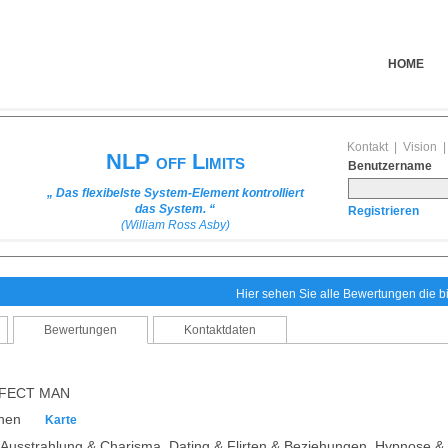
HOME
Kontakt
|
Vision
NLP off Limits
Benutzername
„ Das flexibelste System-Element kontrolliert
das System. “
Registrieren
(William Ross Asby)
Hier sehen Sie alle Bewertungen die 
Bewertungen
Kontaktdaten
RFECT MAN
chen
Karte
, Ausstrahlung & Charisma, Dating & Flirten & Beziehungen, Hypnose &