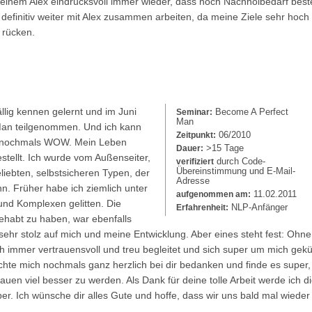
 einem Alex eindrucksvoll immer wieder, dass noch Nachholbedarf best
efinitiv weiter mit Alex zusammen arbeiten, da meine Ziele sehr hoch ge
 rücken.
ällig kennen gelernt und im Juni
Become A Perfect
Seminar:
Man
an teilgenommen. Und ich kann
06/2010
Zeitpunkt:
 nochmals WOW. Mein Leben
>15 Tage
Dauer:
stellt. Ich wurde vom Außenseiter,
durch Code-
verifiziert
Übereinstimmung und E-Mail-
liebten, selbstsicheren Typen, der
Adresse
n. Früher habe ich ziemlich unter
11.02.2011
aufgenommen am:
und Komplexen gelitten. Die
NLP-Anfänger
Erfahrenheit:
ehabt zu haben, war ebenfalls
 sehr stolz auf mich und meine Entwicklung. Aber eines steht fest: Ohne
ich immer vertrauensvoll und treu begleitet und sich super um mich gek
chte mich nochmals ganz herzlich bei dir bedanken und finde es super, 
en viel besser zu werden. Als Dank für deine tolle Arbeit werde ich di
r. Ich wünsche dir alles Gute und hoffe, dass wir uns bald mal wieder