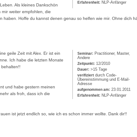
NLP-Anfänger
Erfahrenheit:
m Leben. Als kleines Dankschön
 mir weiter empfohlen, die
en haben. Hoffe du kannst denen genau so helfen wie mir. Ohne dich hät
ne geile Zeit mit Alex. Er ist ein
Practitioner, Master,
Seminar:
Andere
enne. Ich habe die letzten Monate
12/2010
Zeitpunkt:
h behalten!!
>15 Tage
Dauer:
durch Code-
verifiziert
Übereinstimmung und E-Mail-
Adresse
rnt und habe gestern meinen
23.01.2011
aufgenommen am:
mehr als froh, dass ich die
NLP-Anfänger
Erfahrenheit:
n ist jetzt endlich so, wie ich es schon immer wollte. Dank dir!!