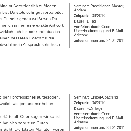
hing außerordentlich zufrieden.
Practitioner, Master,
Seminar:
Andere
st Du stets sehr gut vorbereitet
08/2010
Zeitpunkt:
ss Du sehr genau weißt was Du
1 Tag
Dauer:
me ich immer eine exakte Antwort,
durch Code-
verifiziert
Übereinstimmung und E-Mail-
rklich. Ich bin sehr froh das ich
Adresse
einen besseren Coach für die
24.01.2011
aufgenommen am:
 obwohl mein Anspruch sehr hoch
nd sehr professionell aufgezogen.
Einzel-Coaching
Seminar:
04/2010
Zeitpunkt:
weifel, wie jemand mir helfen
>15 Tage
Dauer:
durch Code-
verifiziert
r Härtefall. Oder sagen wir so: ich
Übereinstimmung und E-Mail-
Adresse
en hat sich sehr zum Guten
23.01.2011
aufgenommen am:
in Sicht. Die letzten Monaten waren