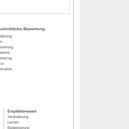
chnittliche Bewertung:
nderung
en
isterung
etenz
isbezug
ice
isation
Empfehlenswert
Veränderung
Lernen
Begeisterung