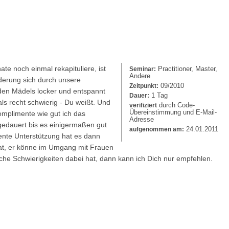
ate noch einmal rekapituliere, ist
Practitioner, Master,
Seminar:
Andere
derung sich durch unsere
09/2010
Zeitpunkt:
 den Mädels locker und entspannt
1 Tag
Dauer:
s recht schwierig - Du weißt. Und
durch Code-
verifiziert
Übereinstimmung und E-Mail-
mplimente wie gut ich das
Adresse
gedauert bis es einigermaßen gut
24.01.2011
aufgenommen am:
tente Unterstützung hat es dann
hat, er könne im Umgang mit Frauen
iche Schwierigkeiten dabei hat, dann kann ich Dich nur empfehlen.