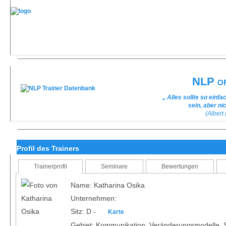
NLP of
„ Alles sollte so ein
sein, aber ni
(Albert
Profil des Trainers
Trainerprofil
Seminare
Bewertungen
Name: Katharina Osika
Unternehmen:
Sitz: D -
Karte
Gebiet: Kommunikation, Veränderungsmodelle, S