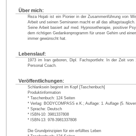
Über mich:
Reza Hojati ist ein Pionier in der Zusammenführung von Wiss
Arbeit und seinen Seminaren macht er all das alltagstauglich.
Seine Arbeit basiert auf med. Hypnosetherapie, positiver P
dem richtigen Gedankenprogramm für unser Gehirn und eine
immer gewünscht hat.
Lebenslauf:
1973 im Iran geboren, Dipl. Fachsportlehr. In der Zeit von 1
Personal Coach.
Veröffentlichungen:
Schlanksein beginnt im Kopf [Taschenbuch]
Produktinformation
* Taschenbuch: 124 Seiten
* Verlag: BODYCOMPASS e.K.; Auflage: 1. Auflage (5. Nove
* Sprache: Deutsch
* ISBN-10: 3981337808
* ISBN-13: 978-3981337808
Die Grundprinzipien für ein erfülltes Leben