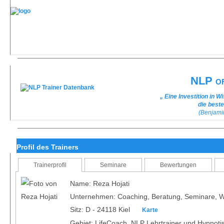
NLP of
„ Eine Investition in 
die best
(Benjami
Profil des Trainers
Trainerprofil
Seminare
Bewertungen
Name: Reza Hojati
Unternehmen: Coaching, Beratung, Seminare, 
Sitz: D - 24118 Kiel
Karte
Gebiet: LifeCoach, NLP Lehrtrainer und Hypnotis