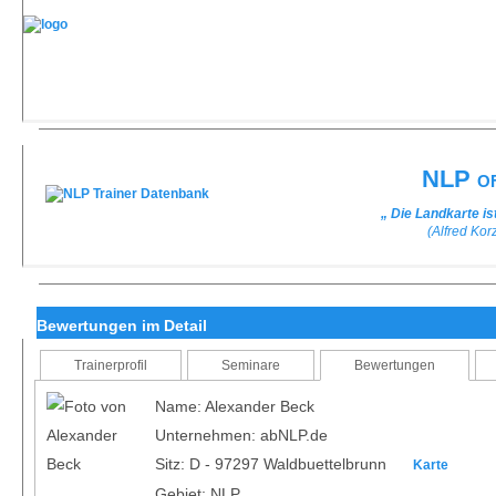
NLP of
„ Die Landkarte is
(Alfred Kor
Bewertungen im Detail
Trainerprofil
Seminare
Bewertungen
Name: Alexander Beck
Unternehmen: abNLP.de
Sitz: D - 97297 Waldbuettelbrunn
Karte
Gebiet: NLP