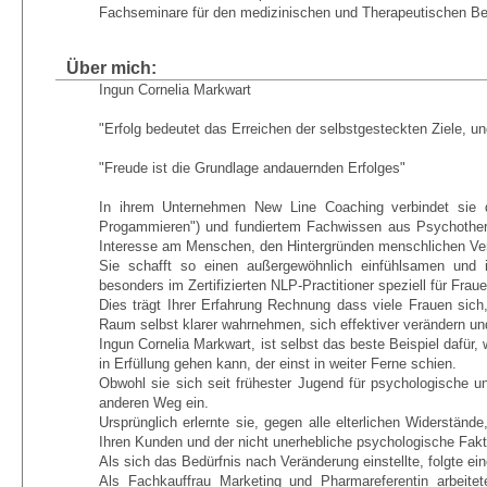
Fachseminare für den medizinischen und Therapeutischen Be
Über mich:
Ingun Cornelia Markwart
"Erfolg bedeutet das Erreichen der selbstgesteckten Ziele, un
"Freude ist die Grundlage andauernden Erfolges"
In ihrem Unternehmen New Line Coaching verbindet sie 
Progammieren") und fundiertem Fachwissen aus Psychothera
Interesse am Menschen, den Hintergründen menschlichen Ve
Sie schafft so einen außergewöhnlich einfühlsamen und 
besonders im Zertifizierten NLP-Practitioner speziell für Fraue
Dies trägt Ihrer Erfahrung Rechnung dass viele Frauen sich
Raum selbst klarer wahrnehmen, sich effektiver verändern und
Ingun Cornelia Markwart, ist selbst das beste Beispiel dafür
in Erfüllung gehen kann, der einst in weiter Ferne schien.
Obwohl sie sich seit frühester Jugend für psychologische 
anderen Weg ein.
Ursprünglich erlernte sie, gegen alle elterlichen Widerstä
Ihren Kunden und der nicht unerhebliche psychologische Faktor
Als sich das Bedürfnis nach Veränderung einstellte, folgte e
Als Fachkauffrau Marketing und Pharmareferentin arbeitet