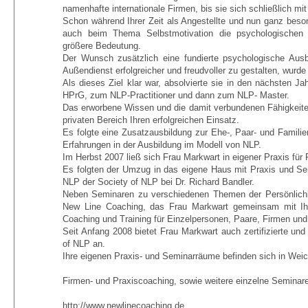
namenhafte internationale Firmen, bis sie sich schließlich mi
Schon während Ihrer Zeit als Angestellte und nun ganz be
auch beim Thema Selbstmotivation die psychologischen 
größere Bedeutung.
Der Wunsch zusätzlich eine fundierte psychologische Aus
Außendienst erfolgreicher und freudvoller zu gestalten, wurde
Als dieses Ziel klar war, absolvierte sie in den nächsten J
HPrG, zum NLP-Practitioner und dann zum NLP- Master.
Das erworbene Wissen und die damit verbundenen Fähigkeiten 
privaten Bereich Ihren erfolgreichen Einsatz.
Es folgte eine Zusatzausbildung zur Ehe-, Paar- und Familie
Erfahrungen in der Ausbildung im Modell von NLP.
Im Herbst 2007 ließ sich Frau Markwart in eigener Praxis fü
Es folgten der Umzug in das eigene Haus mit Praxis und S
NLP der Society of NLP bei Dr. Richard Bandler.
Neben Seminaren zu verschiedenen Themen der Persönlichk
New Line Coaching, das Frau Markwart gemeinsam mit Ihr
Coaching und Training für Einzelpersonen, Paare, Firmen un
Seit Anfang 2008 bietet Frau Markwart auch zertifizierte und
of NLP an.
Ihre eigenen Praxis- und Seminarräume befinden sich in Weic
Firmen- und Praxiscoaching, sowie weitere einzelne Seminare 
http://www.newlinecoaching.de