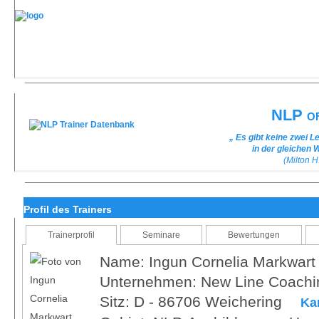
NLP of
„ Es gibt keine zwei L
in der gleichen 
(Milton H
Profil des Trainers
Trainerprofil
Seminare
Bewertungen
Name: Ingun Cornelia Markwart
Unternehmen: New Line Coachi
Sitz: D - 86706 Weichering
Ka