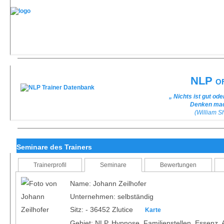
NLP of
„ Nichts ist gut od
Denken mach
(William 
Seminare des Trainers
Trainerprofil
Seminare
Bewertungen
Name: Johann Zeilhofer
Unternehmen: selbständig
Sitz: - 36452 Zlutice
Karte
Gebiet: NLP, Hypnose, Familienstellen, Essenz, A