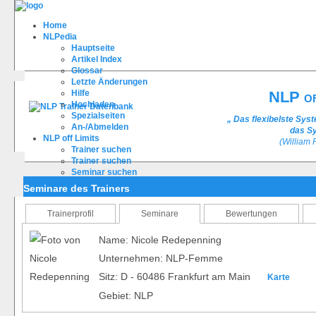
Home
NLPedia
Hauptseite
Artikel Index
Glossar
Letzte Änderungen
Hilfe
NLP of
Hochladen
Spezialseiten
„ Das flexibelste Sys
An-/Abmelden
das Sy
NLP off Limits
(William
Trainer suchen
Trainer suchen
Seminar suchen
Trainer bewerten
Seminare des Trainers
Registrieren
FAQ
Trainerprofil
Seminare
Bewertungen
Name: Nicole Redepenning
Unternehmen: NLP-Femme
Sitz: D - 60486 Frankfurt am Main
Karte
Gebiet: NLP