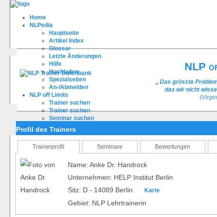
Home
NLPedia
Hauptseite
Artikel Index
Glossar
Letzte Änderungen
Hilfe
NLP of
Hochladen
Spezialseiten
„ Das grösste Problem
An-/Abmelden
das wir nicht wiss
NLP off Limits
(Virgin
Trainer suchen
Trainer suchen
Seminar suchen
Trainer bewerten
Profil des Trainers
Registrieren
FAQ
Trainerprofil
Seminare
Bewertungen
Name: Anke Dr. Handrock
Unternehmen: HELP Institut Berlin
Sitz: D - 14089 Berlin
Karte
Gebiet: NLP Lehrtrainerin