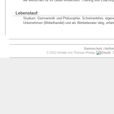
die Menschen für ihr Leben entwickeln. Training und Coaching
Lebenslauf:
Studium: Germanistik und Philosophie, Schreinerlehre, eige
Unternehmen (Möbelhandel) und als Werbeberater tätig, erfahr
Datenschutz
|
Haftu
© 2022 Inhalte von Thomas Philipp
, 