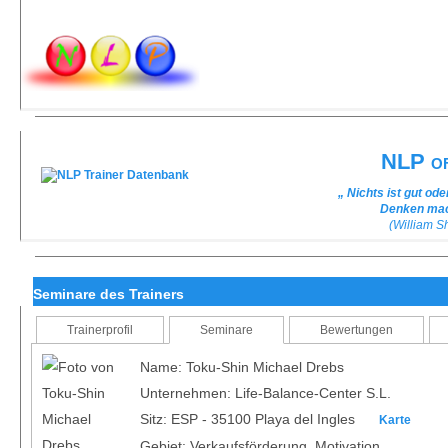
NLP of
„ Nichts ist gut od
Denken mach
(William 
Seminare des Trainers
Trainerprofil
Seminare
Bewertungen
Name: Toku-Shin Michael Drebs
Unternehmen: Life-Balance-Center S.L.
Sitz: ESP - 35100 Playa del Ingles
Karte
Gebiet: Verkaufsförderung, Motivation,