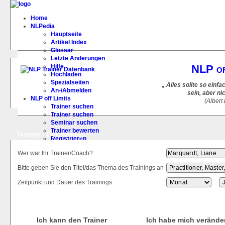
Home
NLPedia
Hauptseite
Artikel Index
Glossar
Letzte Änderungen
Hilfe
NLP of
Hochladen
Spezialseiten
„ Alles sollte so ein
An-/Abmelden
sein, aber ni
NLP off Limits
(Albert
Trainer suchen
Trainer suchen
Seminar suchen
Trainer bewerten
Trainer - Bewertung
Registrieren
FAQ
Wer war Ihr Trainer/Coach?
Bitte geben Sie den Titel/das Thema des Trainings an
Zeitpunkt und Dauer des Trainings:
Ich kann den Trainer
Ich habe mich verände