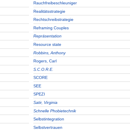
Rauchfreibeschleuniger
Realitätsstrategie
Rechtschreibstrategie
Reframing Couples
Repräsentation
Resource state
Robbins, Anthony
Rogers, Carl
S.C.O.R.E.
SCORE
SEE
SPEZI
Satir, Virginia
Schnelle Phobietechnik
Selbstintegration
Selbstvertrauen