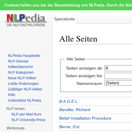
Cookies helfen uns bei der Bereitstellung von NLPedia. Durch die Nu
Spezialseite
Alle Seiten
Wechseln zu:
Navigation
,
Suche
NLPedia Hauptseite
Alle Seiten
NLP-Glossar
Artikelübersicht
Seiten anzeigen ab:
NLP Kategorien
Seiten anzeigen bis:
Neue NLP-Artikel
Namensraum:
Letzte Änderungen
Zufälliger NLP-Artikel
Hilfe
Unterstütze NLPedia
B.A.G.E.L.
NLP lernen
Bandler, Richard
NLP-per-Mail Kurs
Belief Installation Procedure
NLP University Press
Berne, Eric
Werkzeuge