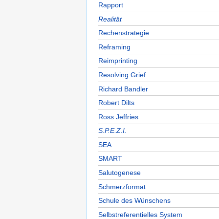
Rapport
Realität
Rechenstrategie
Reframing
Reimprinting
Resolving Grief
Richard Bandler
Robert Dilts
Ross Jeffries
S.P.E.Z.I.
SEA
SMART
Salutogenese
Schmerzformat
Schule des Wünschens
Selbstreferentielles System