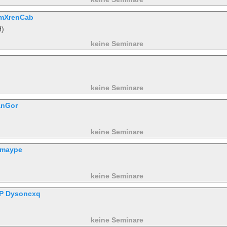
mXrenCab
H)
keine Seminare
keine Seminare
anGor
keine Seminare
omaype
keine Seminare
P Dysoncxq
keine Seminare