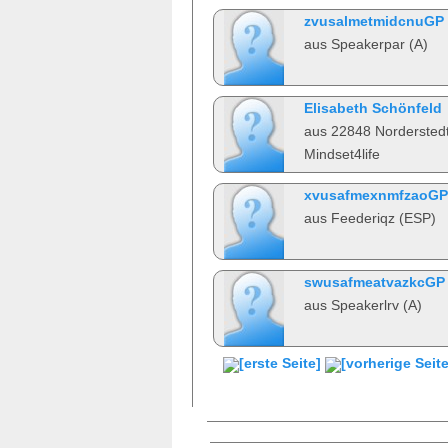
zvusalmetmidcnuGP 
aus Speakerpar (A)
Elisabeth Schönfeld
aus 22848 Nordersted
Mindset4life
xvusafmexnmfzaoGP 
aus Feederiqz (ESP)
swusafmeatvazkcGP 
aus Speakerlrv (A)