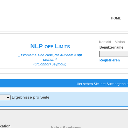
HOME
Kontakt
|
Vision
NLP off Limits
Benutzername
„ Probleme sind Ziele, die auf dem Kopf
stehen “
Registrieren
(O'Connor+Seymour)
Hier sehen Sie ihre Suchergebniss
Ergebnisse pro Seite
ation
keine Seminare