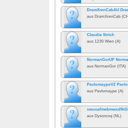
DramXrenCabAU Dra
aus DramXrenCab (C
Claudia Strich
aus 1230 Wien (A)
NormanGorUF Norm
aus NormanGor (ITA)
PavlomaypeVZ Pavl
aus Pavlomaype (A)
xwusafmebmwxdfkG
aus Dysoncxq (NL)