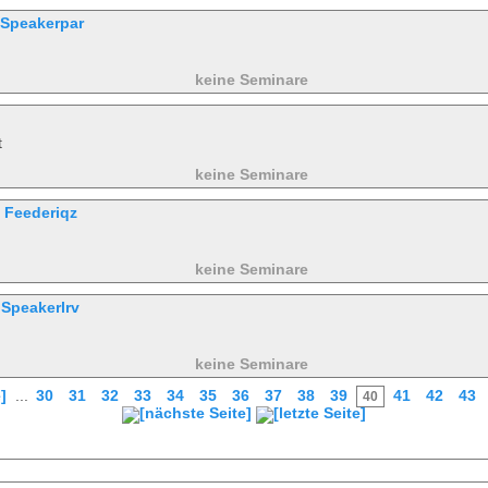
Speakerpar
keine Seminare
t
keine Seminare
Feederiqz
keine Seminare
Speakerlrv
keine Seminare
...
30
31
32
33
34
35
36
37
38
39
41
42
43
40