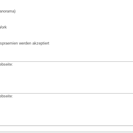
anorama)
Work
spraemien werden akzeptiert
ebseite:
ebseite: