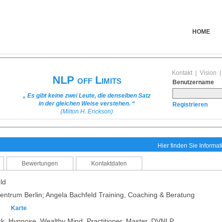
HOME
Kontakt
|
Vision
NLP off Limits
Benutzername
„ Es gibt keine zwei Leute, die denselben Satz
in der gleichen Weise verstehen. “
Registrieren
(Milton H. Erickson)
Hier finden Sie Informa
Bewertungen
Kontaktdaten
ld
trum Berlin; Angela Bachfeld Training, Coaching & Beratung
n
Karte
k, Hypnose, Wealthy Mind, Practitioner, Master, DVNLP