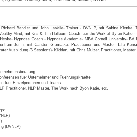
it Richard Bandler und John LaValle- Trainer - DVNLP, mit Sabine Klenke,
 Wealthy Mind, mit Kris & Tim Hallbom- Coach fuer the Work of Byron Katie - v
lf Heske- Hypnose Coach - Hypnose Akademie- MBA Cornell University- BA
entrum-Berlin, mit Carsten Gramatke: Practitioner und Master- Ella Kensi
ter Ausbildung (6 Sessions)- Kikidan, mit Chris Mulzer, Practitioner, Maste
Unternehmensberatung
Konferenzen fuer Unternehmer und Fuehrungskraefte
ngs fuer Einzelpersonen und Teams
NLP Practitioner, NLP Master, The Work nach Byon Katie, etc.
gs:
DVNLP)
)
ung (DVNLP)