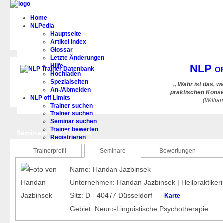
Home
NLPedia
Hauptseite
Artikel Index
Glossar
Letzte Änderungen
Hilfe
NLP of
Hochladen
Spezialseiten
„ Wahr ist das, w
An-/Abmelden
praktischen Kons
NLP off Limits
(Willi
Trainer suchen
Trainer suchen
Seminar suchen
Trainer bewerten
Seminare des Trainers
Registrieren
FAQ
Trainerprofil
Seminare
Bewertungen
Name: Handan Jazbinsek
Unternehmen: Handan Jazbinsek | Heilpraktikeri
Sitz: D - 40477 Düsseldorf
Karte
Gebiet: Neuro-Linguistische Psychotherapie