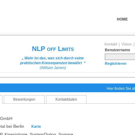
HOME
Kontakt
|
Vision
NLP off Limits
Benutzername
„ Wahr ist das, was sich durch seine
praktischen Konsequenzen bewährt “
Registrieren
(William James)
Hier finden Sie al
Bewertungen
Kontaktdaten
A GmbH
tal bei Berlin
Karte
P, Kinesiologie, SystemDialog, Somme