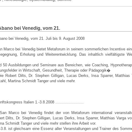
bano bei Venedig, vom 21.
o bei Venedig, vom 21. Juli bis 9. August 2008
an Marco bei Venedig bietet Metaforum in seinem sommerlichen Incentive eine
egegnung, Erholung und Weiterentwicklung. Das inhaltlich vielfältigste Wei
 50 Ausbildungen und Seminare aus Bereichen, wie Coaching, Hypnotherapie
ngsfelder in Wirtschaft, Gesundheit, Therapie oder Pädagogik�
ie Robert Dilts, Dr. Stephen Gilligan, Lucas Derks, Insa Sparrer, Matthias
tahl, Martina Schmidt Tanger und viele mehr.
Zukunftskongress Italien 1.-3.8.2008 ........................
San Marco bei Venedig findet der von Metaforum international veranstalte
ert Dilts, Dr. Stephen Gilligan, Lucas Derks, Insa Sparrer, Matthias Varga v
ina Schmidt Tanger und viele mehr stellen ihre Arbeit vor.
3.8. ist gleichsam eine Essenz aller Veranstaltungen und Trainer des Somm