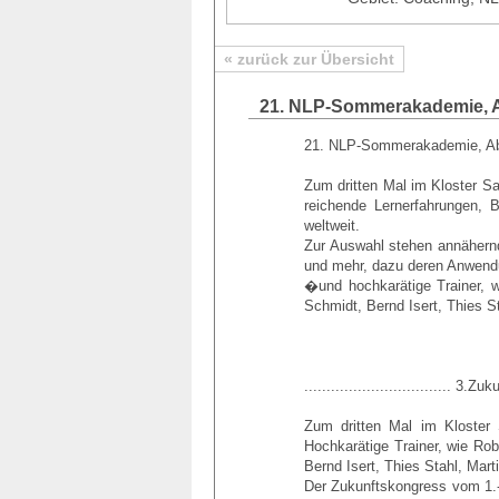
« zurück zur Übersicht
21. NLP-Sommerakademie, A
21. NLP-Sommerakademie, Aban
Zum dritten Mal im Kloster S
reichende Lernerfahrungen, B
weltweit.
Zur Auswahl stehen annähernd
und mehr, dazu deren Anwendu
�und hochkarätige Trainer, w
Schmidt, Bernd Isert, Thies S
................................. 3.
Zum dritten Mal im Kloster 
Hochkarätige Trainer, wie Rob
Bernd Isert, Thies Stahl, Mart
Der Zukunftskongress vom 1.-